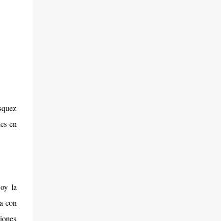
squez
des en
Hoy la
ra con
ciones