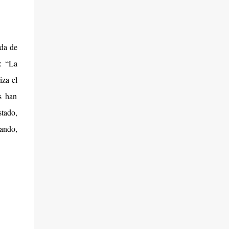
ada de
ó: “La
iza el
s han
stado,
tando,