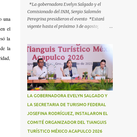
*La gobernadora Evelyn Salgado y el
Comisionado del INM, Sergio Salomón
o una
Peregrina presidieron el evento *Estará
vigente hasta el próximo 3 de agosto;
en el
participan más de 40 dependencias *Tiene
esó la
como objetivo informar, orientar y proteger
de la
a los connacionales que retornan al país
*“Guerrero está listo para recibirlos con el
ridad,
corazón y con los brazos abiertos”, señala la
gobernadora Acapulco, Gro., 3 de julio de
2025.- Con el objetivo de informar, orientar
y proteger durante su ingreso, estancia y
tránsito por el territorio nacional a los
LA GOBERNADORA EVELYN SALGADO Y
migrantes que retornan a México durante
LA SECRETARIA DE TURISMO FEDERAL
esta temporada de verano, la gobernadora
JOSEFINA RODRÍGUEZ, INSTALARON EL
Evelyn Salgado Pineda y el comisionado del
Instituto Nacional de Migración (INM),
COMITÉ ORGANIZADOR DEL TIANGUIS
Sergio Salomón Céspedes Peregrina, dieron
TURÍSTICO MÉXICO ACAPULCO 2026
el banderazo de Arranque Nacional del