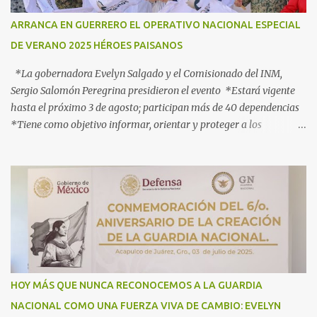
ARRANCA EN GUERRERO EL OPERATIVO NACIONAL ESPECIAL
DE VERANO 2025 HÉROES PAISANOS
*La gobernadora Evelyn Salgado y el Comisionado del INM,
Sergio Salomón Peregrina presidieron el evento *Estará vigente
hasta el próximo 3 de agosto; participan más de 40 dependencias
*Tiene como objetivo informar, orientar y proteger a los
connacionales que retornan al país *“Guerrero está listo para
recibirlos con el corazón y con los brazos abiertos”, señala la
gobernadora Acapulco, Gro., 3 de julio de 2025.- Con el objetivo de
informar, orientar y proteger durante su ingreso, estancia y
tránsito por el territorio nacional a los migrantes que retornan a
México durante esta temporada de verano, la gobernadora Evelyn
Salgado Pineda y el comisionado del Instituto Nacional de
Migración (INM), Sergio Salomón Céspedes Peregrina, dieron el
banderazo de Arranque Nacional del Operativo Especial de Verano
HOY MÁS QUE NUNCA RECONOCEMOS A LA GUARDIA
2025 Héroes Paisanos, que estará vigente hasta el próximo 3 de
NACIONAL COMO UNA FUERZA VIVA DE CAMBIO: EVELYN
agosto y en el que participan más de 40 dependencias de los