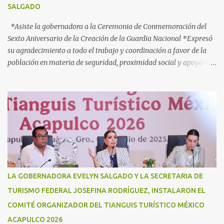
SALGADO
diferentes órdenes de gobierno, para brindar atención ...
*Asiste la gobernadora a la Ceremonia de Conmemoración del
Sexto Aniversario de la Creación de la Guardia Nacional *Expresó
su agradecimiento a todo el trabajo y coordinación a favor de la
población en materia de seguridad, proximidad social y apoyo en
caso de desastres Acapulco, Gro., 3 de julio de 2025. - “Hoy más
que nunca, Guerrero reconoce a la Guardia Nacional; la reconoce
como una fuerza viva de cambio, como una realidad con uniforme,
con botas, con manos, pero sobre todo, con mucho corazón en el
territorio. Son ustedes la transformación, que no queda en
promesas, la que se juega el cuerpo por hacer Patria”, expresó la
gobernadora Evelyn Salgado Pineda, durante la Ceremonia de
Conmemoración del Sexto Aniversario de la Creación de la Guardia
Nacional, en donde también agradeció todo el trabajo y
LA GOBERNADORA EVELYN SALGADO Y LA SECRETARIA DE
coordinación a favor de la población en materia de seguridad,
TURISMO FEDERAL JOSEFINA RODRÍGUEZ, INSTALARON EL
proximidad social y apoyo en casos de desastres. “Hoy
COMITÉ ORGANIZADOR DEL TIANGUIS TURÍSTICO MÉXICO
celebramos seis años de la Guardia Nacional, celebramos a s...
ACAPULCO 2026