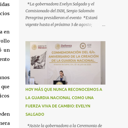
didas
*La gobernadora Evelyn Salgado y el
Comisionado del INM, Sergio Salomón
cios
Peregrina presidieron el evento *Estará
vigente hasta el próximo 3 de agosto;
za en
participan más de 40 dependencias *Tiene
como objetivo informar, orientar y proteger
ollo
a los connacionales que retornan al país
ó un
*“Guerrero está listo para recibirlos con el
mento
corazón y con los brazos abiertos”, señala la
gobernadora Acapulco, Gro., 3 de julio de
2025.- Con el objetivo de informar, orientar
gunos
y proteger durante su ingreso, estancia y
a que
tránsito por el territorio nacional a los
HOY MÁS QUE NUNCA RECONOCEMOS A
migrantes que retornan a México durante
icos
LA GUARDIA NACIONAL COMO UNA
esta temporada de verano, la gobernadora
FUERZA VIVA DE CAMBIO: EVELYN
Evelyn Salgado Pineda y el comisionado del
eden
Instituto Nacional de Migración (INM),
SALGADO
Sergio Salomón Céspedes Peregrina, dieron
anera
*Asiste la gobernadora a la Ceremonia de
el banderazo de Arranque Nacional del