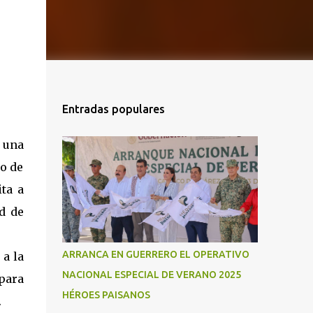
Entradas populares
 una
to de
ita a
d de
ARRANCA EN GUERRERO EL OPERATIVO
 a la
NACIONAL ESPECIAL DE VERANO 2025
 para
HÉROES PAISANOS
.