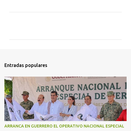
C
o
m
e
n
t
Entradas populares
a
r
i
o
s
ARRANCA EN GUERRERO EL OPERATIVO NACIONAL ESPECIAL