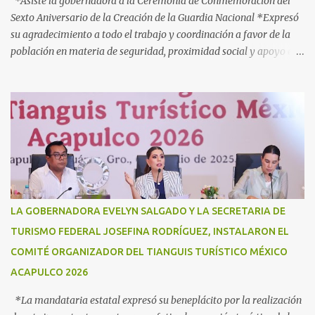
*Asiste la gobernadora a la Ceremonia de Conmemoración del
Sexto Aniversario de la Creación de la Guardia Nacional *Expresó
su agradecimiento a todo el trabajo y coordinación a favor de la
población en materia de seguridad, proximidad social y apoyo en
caso de desastres Acapulco, Gro., 3 de julio de 2025. - “Hoy más
que nunca, Guerrero reconoce a la Guardia Nacional; la reconoce
como una fuerza viva de cambio, como una realidad con uniforme,
con botas, con manos, pero sobre todo, con mucho corazón en el
territorio. Son ustedes la transformación, que no queda en
promesas, la que se juega el cuerpo por hacer Patria”, expresó la
gobernadora Evelyn Salgado Pineda, durante la Ceremonia de
Conmemoración del Sexto Aniversario de la Creación de la Guardia
Nacional, en donde también agradeció todo el trabajo y
LA GOBERNADORA EVELYN SALGADO Y LA SECRETARIA DE
coordinación a favor de la población en materia de seguridad,
TURISMO FEDERAL JOSEFINA RODRÍGUEZ, INSTALARON EL
proximidad social y apoyo en casos de desastres. “Hoy
COMITÉ ORGANIZADOR DEL TIANGUIS TURÍSTICO MÉXICO
celebramos seis años de la Guardia Nacional, celebramos a s...
ACAPULCO 2026
*La mandataria estatal expresó su beneplácito por la realización