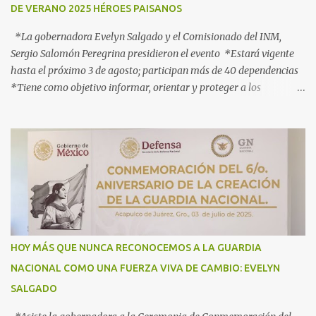
DE VERANO 2025 HÉROES PAISANOS
*La gobernadora Evelyn Salgado y el Comisionado del INM,
Sergio Salomón Peregrina presidieron el evento *Estará vigente
hasta el próximo 3 de agosto; participan más de 40 dependencias
*Tiene como objetivo informar, orientar y proteger a los
connacionales que retornan al país *“Guerrero está listo para
recibirlos con el corazón y con los brazos abiertos”, señala la
gobernadora Acapulco, Gro., 3 de julio de 2025.- Con el objetivo de
informar, orientar y proteger durante su ingreso, estancia y
tránsito por el territorio nacional a los migrantes que retornan a
México durante esta temporada de verano, la gobernadora Evelyn
Salgado Pineda y el comisionado del Instituto Nacional de
Migración (INM), Sergio Salomón Céspedes Peregrina, dieron el
banderazo de Arranque Nacional del Operativo Especial de Verano
HOY MÁS QUE NUNCA RECONOCEMOS A LA GUARDIA
2025 Héroes Paisanos, que estará vigente hasta el próximo 3 de
NACIONAL COMO UNA FUERZA VIVA DE CAMBIO: EVELYN
agosto y en el que participan más de 40 dependencias de los
SALGADO
diferentes órdenes de gobierno, para brindar atención ...