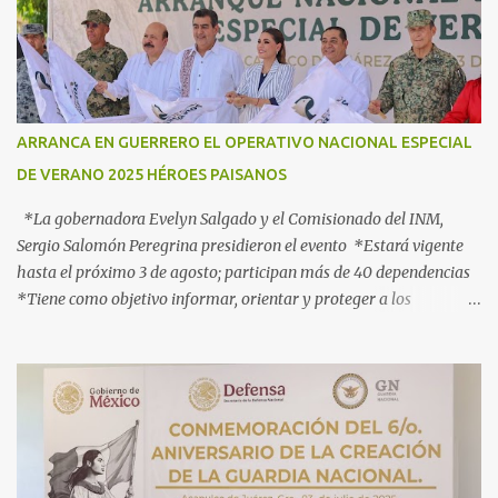
o
s
ARRANCA EN GUERRERO EL OPERATIVO NACIONAL ESPECIAL
DE VERANO 2025 HÉROES PAISANOS
*La gobernadora Evelyn Salgado y el Comisionado del INM,
Sergio Salomón Peregrina presidieron el evento *Estará vigente
hasta el próximo 3 de agosto; participan más de 40 dependencias
*Tiene como objetivo informar, orientar y proteger a los
connacionales que retornan al país *“Guerrero está listo para
recibirlos con el corazón y con los brazos abiertos”, señala la
gobernadora Acapulco, Gro., 3 de julio de 2025.- Con el objetivo de
informar, orientar y proteger durante su ingreso, estancia y
tránsito por el territorio nacional a los migrantes que retornan a
México durante esta temporada de verano, la gobernadora Evelyn
Salgado Pineda y el comisionado del Instituto Nacional de