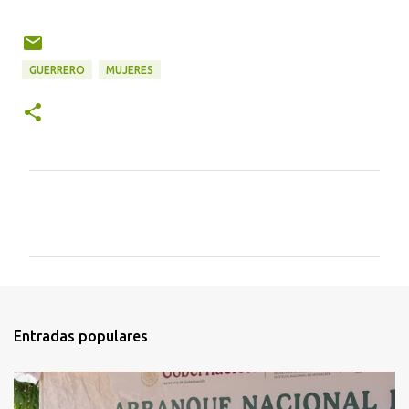
GUERRERO
MUJERES
C
o
m
e
n
t
Entradas populares
a
r
i