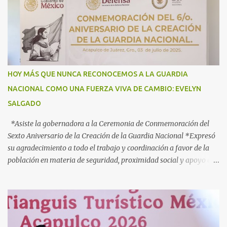
informar, orientar y proteger durante su ingreso, estancia y
tránsito por el territorio nacional a los migrantes que retornan a
México durante esta temporada de verano, la gobernadora Evelyn
Salgado Pineda y el comisionado del Instituto Nacional de
Migración (INM), Sergio Salomón Céspedes Peregrina, dieron el
banderazo de Arranque Nacional del Operativo Especial de Verano
HOY MÁS QUE NUNCA RECONOCEMOS A LA GUARDIA
2025 Héroes Paisanos, que estará vigente hasta el próximo 3 de
NACIONAL COMO UNA FUERZA VIVA DE CAMBIO: EVELYN
agosto y en el que participan más de 40 dependencias de los
SALGADO
diferentes órdenes de gobierno, para brindar atención ...
*Asiste la gobernadora a la Ceremonia de Conmemoración del
Sexto Aniversario de la Creación de la Guardia Nacional *Expresó
su agradecimiento a todo el trabajo y coordinación a favor de la
población en materia de seguridad, proximidad social y apoyo en
caso de desastres Acapulco, Gro., 3 de julio de 2025. - “Hoy más
que nunca, Guerrero reconoce a la Guardia Nacional; la reconoce
como una fuerza viva de cambio, como una realidad con uniforme,
con botas, con manos, pero sobre todo, con mucho corazón en el
territorio. Son ustedes la transformación, que no queda en