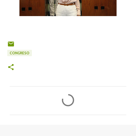
CONGRESO
C
o
m
e
n