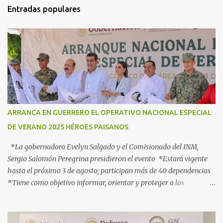
t
Entradas populares
a
r
i
o
s
ARRANCA EN GUERRERO EL OPERATIVO NACIONAL ESPECIAL
DE VERANO 2025 HÉROES PAISANOS
*La gobernadora Evelyn Salgado y el Comisionado del INM,
Sergio Salomón Peregrina presidieron el evento *Estará vigente
hasta el próximo 3 de agosto; participan más de 40 dependencias
*Tiene como objetivo informar, orientar y proteger a los
connacionales que retornan al país *“Guerrero está listo para
recibirlos con el corazón y con los brazos abiertos”, señala la
gobernadora Acapulco, Gro., 3 de julio de 2025.- Con el objetivo de