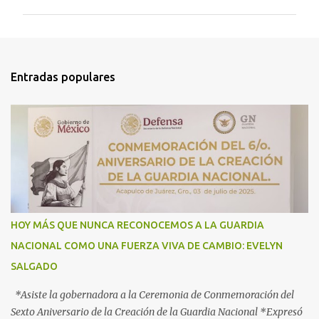
m
e
n
t
Entradas populares
a
r
i
o
s
HOY MÁS QUE NUNCA RECONOCEMOS A LA GUARDIA
NACIONAL COMO UNA FUERZA VIVA DE CAMBIO: EVELYN
SALGADO
*Asiste la gobernadora a la Ceremonia de Conmemoración del
Sexto Aniversario de la Creación de la Guardia Nacional *Expresó