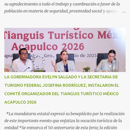
su agradecimiento a todo el trabajo y coordinación a favor de la
población en materia de seguridad, proximidad social y apoyo en
caso de desastres Acapulco, Gro., 3 de julio de 2025. - “Hoy más
que nunca, Guerrero reconoce a la Guardia Nacional; la reconoce
como una fuerza viva de cambio, como una realidad con uniforme,
con botas, con manos, pero sobre todo, con mucho corazón en el
territorio. Son ustedes la transformación, que no queda en
promesas, la que se juega el cuerpo por hacer Patria”, expresó la
gobernadora Evelyn Salgado Pineda, durante la Ceremonia de
Conmemoración del Sexto Aniversario de la Creación de la Guardia
Nacional, en donde también agradeció todo el trabajo y
LA GOBERNADORA EVELYN SALGADO Y LA SECRETARIA DE
coordinación a favor de la población en materia de seguridad,
TURISMO FEDERAL JOSEFINA RODRÍGUEZ, INSTALARON EL
proximidad social y apoyo en casos de desastres. “Hoy
COMITÉ ORGANIZADOR DEL TIANGUIS TURÍSTICO MÉXICO
celebramos seis años de la Guardia Nacional, celebramos a s...
ACAPULCO 2026
*La mandataria estatal expresó su beneplácito por la realización
de este importante evento que enfatiza la vocación turística de la
entidad *Se enmarca el 50 aniversario de esta feria; la edición