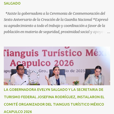
SALGADO
diferentes órdenes de gobierno, para brindar atención ...
*Asiste la gobernadora a la Ceremonia de Conmemoración del
Sexto Aniversario de la Creación de la Guardia Nacional *Expresó
su agradecimiento a todo el trabajo y coordinación a favor de la
población en materia de seguridad, proximidad social y apoyo en
caso de desastres Acapulco, Gro., 3 de julio de 2025. - “Hoy más
que nunca, Guerrero reconoce a la Guardia Nacional; la reconoce
como una fuerza viva de cambio, como una realidad con uniforme,
con botas, con manos, pero sobre todo, con mucho corazón en el
territorio. Son ustedes la transformación, que no queda en
promesas, la que se juega el cuerpo por hacer Patria”, expresó la
gobernadora Evelyn Salgado Pineda, durante la Ceremonia de
Conmemoración del Sexto Aniversario de la Creación de la Guardia
Nacional, en donde también agradeció todo el trabajo y
LA GOBERNADORA EVELYN SALGADO Y LA SECRETARIA DE
coordinación a favor de la población en materia de seguridad,
TURISMO FEDERAL JOSEFINA RODRÍGUEZ, INSTALARON EL
proximidad social y apoyo en casos de desastres. “Hoy
COMITÉ ORGANIZADOR DEL TIANGUIS TURÍSTICO MÉXICO
celebramos seis años de la Guardia Nacional, celebramos a s...
ACAPULCO 2026