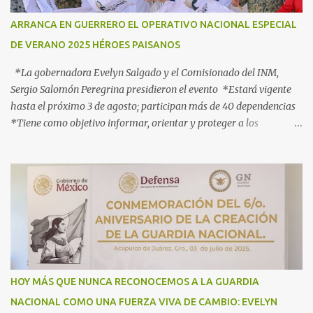
ARRANCA EN GUERRERO EL OPERATIVO NACIONAL ESPECIAL
DE VERANO 2025 HÉROES PAISANOS
*La gobernadora Evelyn Salgado y el Comisionado del INM,
Sergio Salomón Peregrina presidieron el evento *Estará vigente
hasta el próximo 3 de agosto; participan más de 40 dependencias
*Tiene como objetivo informar, orientar y proteger a los
connacionales que retornan al país *“Guerrero está listo para
recibirlos con el corazón y con los brazos abiertos”, señala la
gobernadora Acapulco, Gro., 3 de julio de 2025.- Con el objetivo de
informar, orientar y proteger durante su ingreso, estancia y
tránsito por el territorio nacional a los migrantes que retornan a
México durante esta temporada de verano, la gobernadora Evelyn
Salgado Pineda y el comisionado del Instituto Nacional de
Migración (INM), Sergio Salomón Céspedes Peregrina, dieron el
banderazo de Arranque Nacional del Operativo Especial de Verano
HOY MÁS QUE NUNCA RECONOCEMOS A LA GUARDIA
2025 Héroes Paisanos, que estará vigente hasta el próximo 3 de
NACIONAL COMO UNA FUERZA VIVA DE CAMBIO: EVELYN
agosto y en el que participan más de 40 dependencias de los