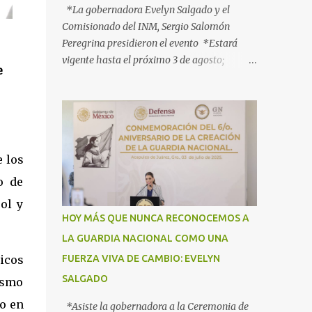
*La gobernadora Evelyn Salgado y el
Comisionado del INM, Sergio Salomón
Peregrina presidieron el evento *Estará
vigente hasta el próximo 3 de agosto;
e
participan más de 40 dependencias *Tiene
como objetivo informar, orientar y proteger
a los connacionales que retornan al país
*“Guerrero está listo para recibirlos con el
corazón y con los brazos abiertos”, señala la
e los
gobernadora Acapulco, Gro., 3 de julio de
2025.- Con el objetivo de informar, orientar
o de
y proteger durante su ingreso, estancia y
ol y
tránsito por el territorio nacional a los
HOY MÁS QUE NUNCA RECONOCEMOS A
migrantes que retornan a México durante
LA GUARDIA NACIONAL COMO UNA
esta temporada de verano, la gobernadora
icos
FUERZA VIVA DE CAMBIO: EVELYN
Evelyn Salgado Pineda y el comisionado del
Instituto Nacional de Migración (INM),
SALGADO
ismo
Sergio Salomón Céspedes Peregrina, dieron
jo en
*Asiste la gobernadora a la Ceremonia de
el banderazo de Arranque Nacional del