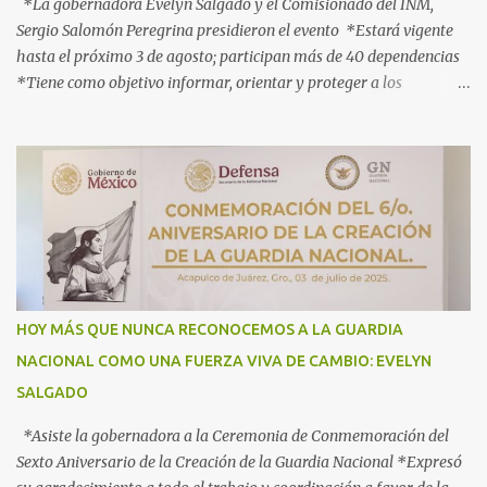
*La gobernadora Evelyn Salgado y el Comisionado del INM,
Sergio Salomón Peregrina presidieron el evento *Estará vigente
hasta el próximo 3 de agosto; participan más de 40 dependencias
*Tiene como objetivo informar, orientar y proteger a los
connacionales que retornan al país *“Guerrero está listo para
recibirlos con el corazón y con los brazos abiertos”, señala la
gobernadora Acapulco, Gro., 3 de julio de 2025.- Con el objetivo de
informar, orientar y proteger durante su ingreso, estancia y
tránsito por el territorio nacional a los migrantes que retornan a
México durante esta temporada de verano, la gobernadora Evelyn
Salgado Pineda y el comisionado del Instituto Nacional de
Migración (INM), Sergio Salomón Céspedes Peregrina, dieron el
banderazo de Arranque Nacional del Operativo Especial de Verano
HOY MÁS QUE NUNCA RECONOCEMOS A LA GUARDIA
2025 Héroes Paisanos, que estará vigente hasta el próximo 3 de
NACIONAL COMO UNA FUERZA VIVA DE CAMBIO: EVELYN
agosto y en el que participan más de 40 dependencias de los
SALGADO
diferentes órdenes de gobierno, para brindar atención ...
*Asiste la gobernadora a la Ceremonia de Conmemoración del
Sexto Aniversario de la Creación de la Guardia Nacional *Expresó