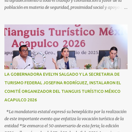
su agradecimiento a todo el trabajo y coordinación a favor de la
población en materia de seguridad, proximidad social y apoyo en
caso de desastres Acapulco, Gro., 3 de julio de 2025. - “Hoy más
que nunca, Guerrero reconoce a la Guardia Nacional; la reconoce
como una fuerza viva de cambio, como una realidad con uniforme,
con botas, con manos, pero sobre todo, con mucho corazón en el
territorio. Son ustedes la transformación, que no queda en
promesas, la que se juega el cuerpo por hacer Patria”, expresó la
gobernadora Evelyn Salgado Pineda, durante la Ceremonia de
Conmemoración del Sexto Aniversario de la Creación de la Guardia
Nacional, en donde también agradeció todo el trabajo y
LA GOBERNADORA EVELYN SALGADO Y LA SECRETARIA DE
coordinación a favor de la población en materia de seguridad,
TURISMO FEDERAL JOSEFINA RODRÍGUEZ, INSTALARON EL
proximidad social y apoyo en casos de desastres. “Hoy
COMITÉ ORGANIZADOR DEL TIANGUIS TURÍSTICO MÉXICO
celebramos seis años de la Guardia Nacional, celebramos a s...
ACAPULCO 2026
*La mandataria estatal expresó su beneplácito por la realización
de este importante evento que enfatiza la vocación turística de la
entidad *Se enmarca el 50 aniversario de esta feria; la edición