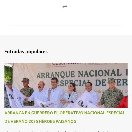
C
o
m
e
n
t
Entradas populares
a
r
i
o
s
ARRANCA EN GUERRERO EL OPERATIVO NACIONAL ESPECIAL
DE VERANO 2025 HÉROES PAISANOS