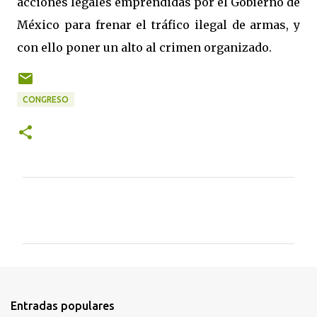
acciones legales emprendidas por el Gobierno de
México para frenar el tráfico ilegal de armas, y
con ello poner un alto al crimen organizado.
CONGRESO
C
o
m
e
n
t
Entradas populares