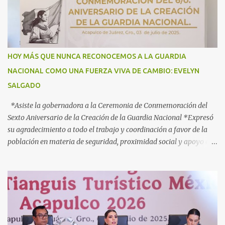
tránsito por el territorio nacional a los migrantes que retornan a
México durante esta temporada de verano, la gobernadora Evelyn
Salgado Pineda y el comisionado del Instituto Nacional de
Migración (INM), Sergio Salomón Céspedes Peregrina, dieron el
banderazo de Arranque Nacional del Operativo Especial de Verano
HOY MÁS QUE NUNCA RECONOCEMOS A LA GUARDIA
2025 Héroes Paisanos, que estará vigente hasta el próximo 3 de
NACIONAL COMO UNA FUERZA VIVA DE CAMBIO: EVELYN
agosto y en el que participan más de 40 dependencias de los
SALGADO
diferentes órdenes de gobierno, para brindar atención ...
*Asiste la gobernadora a la Ceremonia de Conmemoración del
Sexto Aniversario de la Creación de la Guardia Nacional *Expresó
su agradecimiento a todo el trabajo y coordinación a favor de la
población en materia de seguridad, proximidad social y apoyo en
caso de desastres Acapulco, Gro., 3 de julio de 2025. - “Hoy más
que nunca, Guerrero reconoce a la Guardia Nacional; la reconoce
como una fuerza viva de cambio, como una realidad con uniforme,
con botas, con manos, pero sobre todo, con mucho corazón en el
territorio. Son ustedes la transformación, que no queda en
promesas, la que se juega el cuerpo por hacer Patria”, expresó la