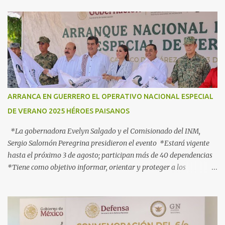
a
r
i
o
s
ARRANCA EN GUERRERO EL OPERATIVO NACIONAL ESPECIAL
DE VERANO 2025 HÉROES PAISANOS
*La gobernadora Evelyn Salgado y el Comisionado del INM,
Sergio Salomón Peregrina presidieron el evento *Estará vigente
hasta el próximo 3 de agosto; participan más de 40 dependencias
*Tiene como objetivo informar, orientar y proteger a los
connacionales que retornan al país *“Guerrero está listo para
recibirlos con el corazón y con los brazos abiertos”, señala la
gobernadora Acapulco, Gro., 3 de julio de 2025.- Con el objetivo de
informar, orientar y proteger durante su ingreso, estancia y