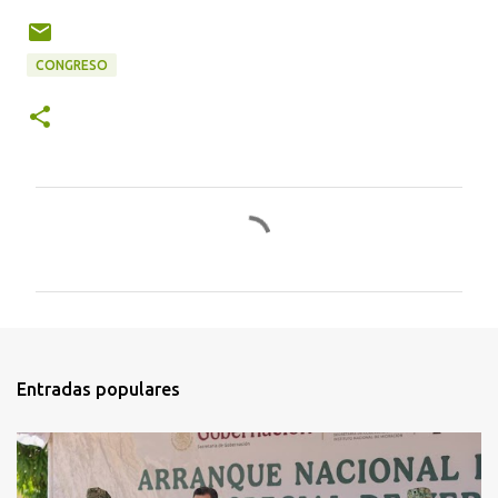
CONGRESO
C
o
m
e
n
t
Entradas populares
a
r
i