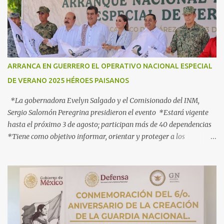
o
s
ARRANCA EN GUERRERO EL OPERATIVO NACIONAL ESPECIAL
DE VERANO 2025 HÉROES PAISANOS
*La gobernadora Evelyn Salgado y el Comisionado del INM,
Sergio Salomón Peregrina presidieron el evento *Estará vigente
hasta el próximo 3 de agosto; participan más de 40 dependencias
*Tiene como objetivo informar, orientar y proteger a los
connacionales que retornan al país *“Guerrero está listo para
recibirlos con el corazón y con los brazos abiertos”, señala la
gobernadora Acapulco, Gro., 3 de julio de 2025.- Con el objetivo de
informar, orientar y proteger durante su ingreso, estancia y
tránsito por el territorio nacional a los migrantes que retornan a
México durante esta temporada de verano, la gobernadora Evelyn
Salgado Pineda y el comisionado del Instituto Nacional de