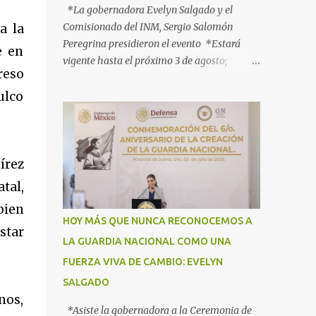
*La gobernadora Evelyn Salgado y el
Comisionado del INM, Sergio Salomón
a la
Peregrina presidieron el evento *Estará
e en
vigente hasta el próximo 3 de agosto;
reso
participan más de 40 dependencias *Tiene
como objetivo informar, orientar y proteger
ulco
a los connacionales que retornan al país
*“Guerrero está listo para recibirlos con el
corazón y con los brazos abiertos”, señala la
gobernadora Acapulco, Gro., 3 de julio de
írez
2025.- Con el objetivo de informar, orientar
tal,
y proteger durante su ingreso, estancia y
bien
tránsito por el territorio nacional a los
HOY MÁS QUE NUNCA RECONOCEMOS A
migrantes que retornan a México durante
star
LA GUARDIA NACIONAL COMO UNA
esta temporada de verano, la gobernadora
FUERZA VIVA DE CAMBIO: EVELYN
Evelyn Salgado Pineda y el comisionado del
Instituto Nacional de Migración (INM),
SALGADO
Sergio Salomón Céspedes Peregrina, dieron
nos,
*Asiste la gobernadora a la Ceremonia de
el banderazo de Arranque Nacional del