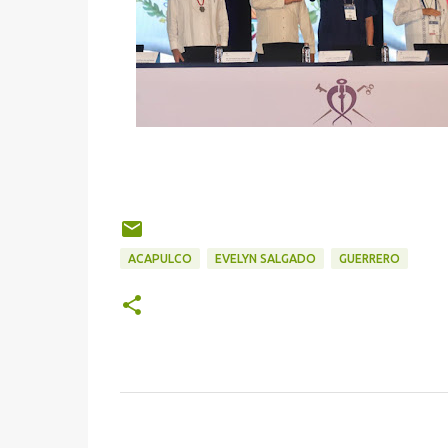
ACAPULCO
EVELYN SALGADO
GUERRERO
C