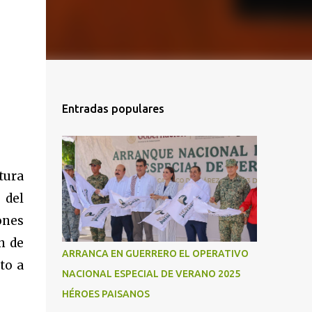
Entradas populares
tura
 del
ones
n de
ARRANCA EN GUERRERO EL OPERATIVO
to a
NACIONAL ESPECIAL DE VERANO 2025
HÉROES PAISANOS