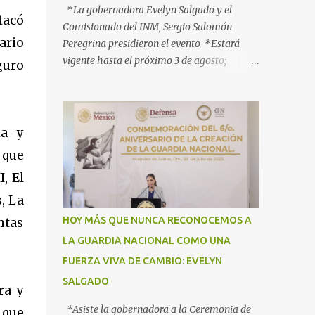
*La gobernadora Evelyn Salgado y el
tacó
Comisionado del INM, Sergio Salomón
ario
Peregrina presidieron el evento *Estará
vigente hasta el próximo 3 de agosto;
guro
participan más de 40 dependencias *Tiene
como objetivo informar, orientar y proteger
a los connacionales que retornan al país
*“Guerrero está listo para recibirlos con el
ia y
corazón y con los brazos abiertos”, señala la
 que
gobernadora Acapulco, Gro., 3 de julio de
, El
2025.- Con el objetivo de informar, orientar
y proteger durante su ingreso, estancia y
, La
tránsito por el territorio nacional a los
HOY MÁS QUE NUNCA RECONOCEMOS A
ntas
migrantes que retornan a México durante
LA GUARDIA NACIONAL COMO UNA
esta temporada de verano, la gobernadora
FUERZA VIVA DE CAMBIO: EVELYN
Evelyn Salgado Pineda y el comisionado del
Instituto Nacional de Migración (INM),
SALGADO
ra y
Sergio Salomón Céspedes Peregrina, dieron
*Asiste la gobernadora a la Ceremonia de
 que
el banderazo de Arranque Nacional del