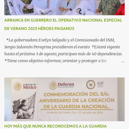
ARRANCA EN GUERRERO EL OPERATIVO NACIONAL ESPECIAL
DE VERANO 2025 HÉROES PAISANOS
*La gobernadora Evelyn Salgado y el Comisionado del INM,
Sergio Salomón Peregrina presidieron el evento *Estará vigente
hasta el próximo 3 de agosto; participan más de 40 dependencias
*Tiene como objetivo informar, orientar y proteger a los
connacionales que retornan al país *“Guerrero está listo para
recibirlos con el corazón y con los brazos abiertos”, señala la
gobernadora Acapulco, Gro., 3 de julio de 2025.- Con el objetivo de
informar, orientar y proteger durante su ingreso, estancia y
tránsito por el territorio nacional a los migrantes que retornan a
México durante esta temporada de verano, la gobernadora Evelyn
Salgado Pineda y el comisionado del Instituto Nacional de
Migración (INM), Sergio Salomón Céspedes Peregrina, dieron el
banderazo de Arranque Nacional del Operativo Especial de Verano
HOY MÁS QUE NUNCA RECONOCEMOS A LA GUARDIA