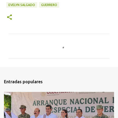
EVELYN SALGADO
GUERRERO
C
o
m
e
n
t
Entradas populares
a
r
i
o
s