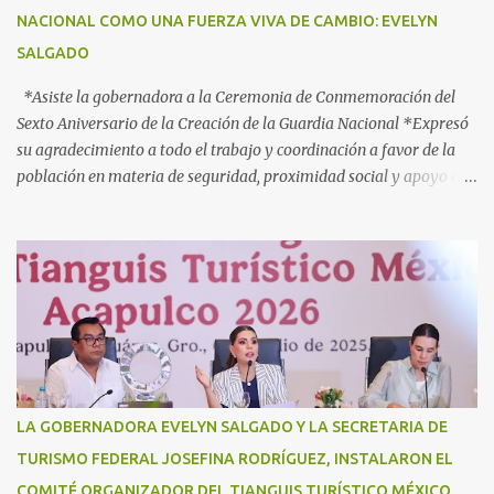
2025 Héroes Paisanos, que estará vigente hasta el próximo 3 de
NACIONAL COMO UNA FUERZA VIVA DE CAMBIO: EVELYN
agosto y en el que participan más de 40 dependencias de los
SALGADO
diferentes órdenes de gobierno, para brindar atención ...
*Asiste la gobernadora a la Ceremonia de Conmemoración del
Sexto Aniversario de la Creación de la Guardia Nacional *Expresó
su agradecimiento a todo el trabajo y coordinación a favor de la
población en materia de seguridad, proximidad social y apoyo en
caso de desastres Acapulco, Gro., 3 de julio de 2025. - “Hoy más
que nunca, Guerrero reconoce a la Guardia Nacional; la reconoce
como una fuerza viva de cambio, como una realidad con uniforme,
con botas, con manos, pero sobre todo, con mucho corazón en el
territorio. Son ustedes la transformación, que no queda en
promesas, la que se juega el cuerpo por hacer Patria”, expresó la
gobernadora Evelyn Salgado Pineda, durante la Ceremonia de
Conmemoración del Sexto Aniversario de la Creación de la Guardia
Nacional, en donde también agradeció todo el trabajo y
LA GOBERNADORA EVELYN SALGADO Y LA SECRETARIA DE
coordinación a favor de la población en materia de seguridad,
TURISMO FEDERAL JOSEFINA RODRÍGUEZ, INSTALARON EL
proximidad social y apoyo en casos de desastres. “Hoy
COMITÉ ORGANIZADOR DEL TIANGUIS TURÍSTICO MÉXICO