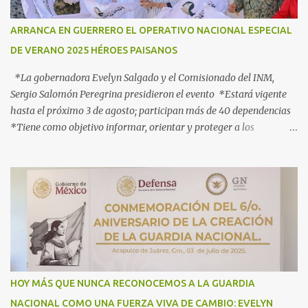
ARRANCA EN GUERRERO EL OPERATIVO NACIONAL ESPECIAL
DE VERANO 2025 HÉROES PAISANOS
*La gobernadora Evelyn Salgado y el Comisionado del INM,
Sergio Salomón Peregrina presidieron el evento *Estará vigente
hasta el próximo 3 de agosto; participan más de 40 dependencias
*Tiene como objetivo informar, orientar y proteger a los
connacionales que retornan al país *“Guerrero está listo para
recibirlos con el corazón y con los brazos abiertos”, señala la
gobernadora Acapulco, Gro., 3 de julio de 2025.- Con el objetivo de
informar, orientar y proteger durante su ingreso, estancia y
tránsito por el territorio nacional a los migrantes que retornan a
México durante esta temporada de verano, la gobernadora Evelyn
Salgado Pineda y el comisionado del Instituto Nacional de
Migración (INM), Sergio Salomón Céspedes Peregrina, dieron el
banderazo de Arranque Nacional del Operativo Especial de Verano
HOY MÁS QUE NUNCA RECONOCEMOS A LA GUARDIA
2025 Héroes Paisanos, que estará vigente hasta el próximo 3 de
NACIONAL COMO UNA FUERZA VIVA DE CAMBIO: EVELYN