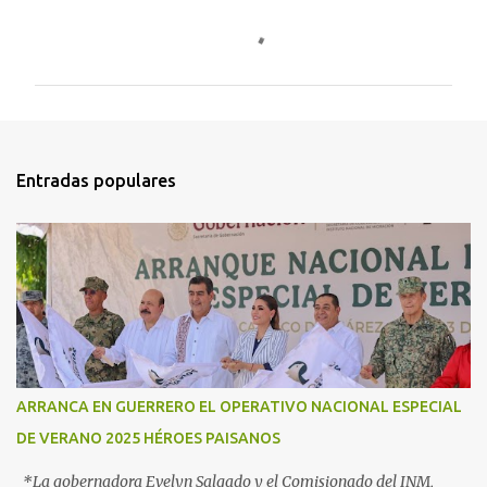
C
o
m
e
n
t
Entradas populares
a
r
i
o
s
ARRANCA EN GUERRERO EL OPERATIVO NACIONAL ESPECIAL
DE VERANO 2025 HÉROES PAISANOS
*La gobernadora Evelyn Salgado y el Comisionado del INM,