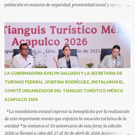
población en materia de seguridad, proximidad social y apoyo en
caso de desastres Acapulco, Gro., 3 de julio de 2025. - “Hoy más
que nunca, Guerrero reconoce a la Guardia Nacional; la reconoce
como una fuerza viva de cambio, como una realidad con uniforme,
con botas, con manos, pero sobre todo, con mucho corazón en el
territorio. Son ustedes la transformación, que no queda en
promesas, la que se juega el cuerpo por hacer Patria”, expresó la
gobernadora Evelyn Salgado Pineda, durante la Ceremonia de
Conmemoración del Sexto Aniversario de la Creación de la Guardia
Nacional, en donde también agradeció todo el trabajo y
LA GOBERNADORA EVELYN SALGADO Y LA SECRETARIA DE
coordinación a favor de la población en materia de seguridad,
TURISMO FEDERAL JOSEFINA RODRÍGUEZ, INSTALARON EL
proximidad social y apoyo en casos de desastres. “Hoy
COMITÉ ORGANIZADOR DEL TIANGUIS TURÍSTICO MÉXICO
celebramos seis años de la Guardia Nacional, celebramos a s...
ACAPULCO 2026
*La mandataria estatal expresó su beneplácito por la realización
de este importante evento que enfatiza la vocación turística de la
entidad *Se enmarca el 50 aniversario de esta feria; la edición
2026 se llevará a cabo del 27 al 30 de abril de 2026 Acapulco, Gro.,