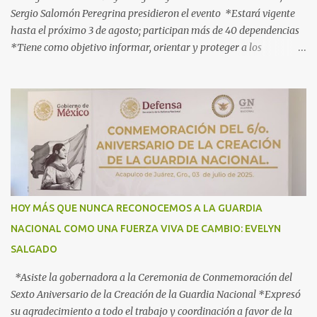
Sergio Salomón Peregrina presidieron el evento *Estará vigente
hasta el próximo 3 de agosto; participan más de 40 dependencias
*Tiene como objetivo informar, orientar y proteger a los
connacionales que retornan al país *“Guerrero está listo para
recibirlos con el corazón y con los brazos abiertos”, señala la
gobernadora Acapulco, Gro., 3 de julio de 2025.- Con el objetivo de
informar, orientar y proteger durante su ingreso, estancia y
tránsito por el territorio nacional a los migrantes que retornan a
México durante esta temporada de verano, la gobernadora Evelyn
Salgado Pineda y el comisionado del Instituto Nacional de
Migración (INM), Sergio Salomón Céspedes Peregrina, dieron el
banderazo de Arranque Nacional del Operativo Especial de Verano
HOY MÁS QUE NUNCA RECONOCEMOS A LA GUARDIA
2025 Héroes Paisanos, que estará vigente hasta el próximo 3 de
NACIONAL COMO UNA FUERZA VIVA DE CAMBIO: EVELYN
agosto y en el que participan más de 40 dependencias de los
SALGADO
diferentes órdenes de gobierno, para brindar atención ...
*Asiste la gobernadora a la Ceremonia de Conmemoración del
Sexto Aniversario de la Creación de la Guardia Nacional *Expresó
su agradecimiento a todo el trabajo y coordinación a favor de la