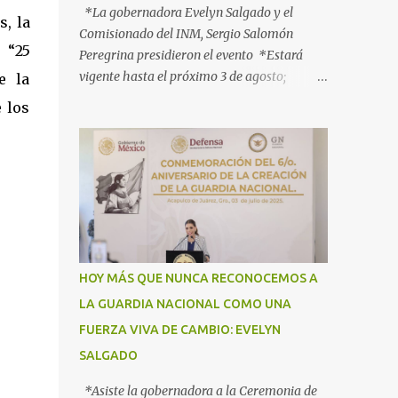
*La gobernadora Evelyn Salgado y el
, la
Comisionado del INM, Sergio Salomón
 “25
Peregrina presidieron el evento *Estará
vigente hasta el próximo 3 de agosto;
e la
participan más de 40 dependencias *Tiene
 los
como objetivo informar, orientar y proteger
a los connacionales que retornan al país
*“Guerrero está listo para recibirlos con el
corazón y con los brazos abiertos”, señala la
gobernadora Acapulco, Gro., 3 de julio de
2025.- Con el objetivo de informar, orientar
y proteger durante su ingreso, estancia y
tránsito por el territorio nacional a los
HOY MÁS QUE NUNCA RECONOCEMOS A
migrantes que retornan a México durante
LA GUARDIA NACIONAL COMO UNA
esta temporada de verano, la gobernadora
FUERZA VIVA DE CAMBIO: EVELYN
Evelyn Salgado Pineda y el comisionado del
Instituto Nacional de Migración (INM),
SALGADO
Sergio Salomón Céspedes Peregrina, dieron
*Asiste la gobernadora a la Ceremonia de
el banderazo de Arranque Nacional del