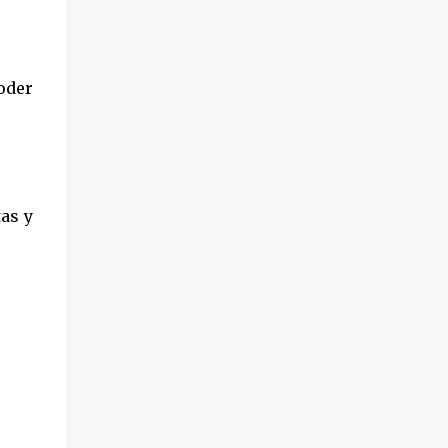
federal, Josefina Rodríguez Zamora, la
gobernadora expresó su beneplácito por la
realización de esta feria que tuvo su origen
hace cinco décadas, en un lugar
oder
emblemático como es Acapulco. La edición
2026, se lleva...
tas y