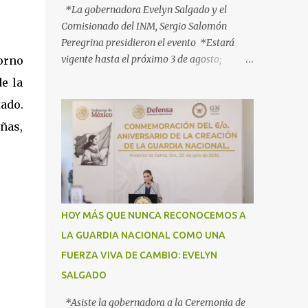
*La gobernadora Evelyn Salgado y el
Comisionado del INM, Sergio Salomón
Peregrina presidieron el evento *Estará
vigente hasta el próximo 3 de agosto;
orno
participan más de 40 dependencias *Tiene
e la
como objetivo informar, orientar y proteger
tado.
a los connacionales que retornan al país
*“Guerrero está listo para recibirlos con el
ñas,
corazón y con los brazos abiertos”, señala la
gobernadora Acapulco, Gro., 3 de julio de
2025.- Con el objetivo de informar, orientar
y proteger durante su ingreso, estancia y
tránsito por el territorio nacional a los
HOY MÁS QUE NUNCA RECONOCEMOS A
migrantes que retornan a México durante
LA GUARDIA NACIONAL COMO UNA
esta temporada de verano, la gobernadora
FUERZA VIVA DE CAMBIO: EVELYN
Evelyn Salgado Pineda y el comisionado del
Instituto Nacional de Migración (INM),
SALGADO
Sergio Salomón Céspedes Peregrina, dieron
*Asiste la gobernadora a la Ceremonia de
el banderazo de Arranque Nacional del