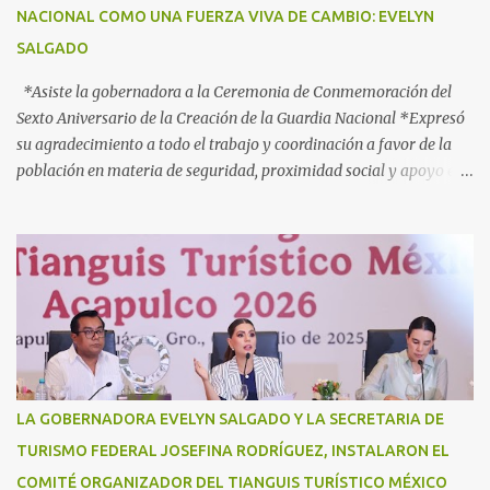
NACIONAL COMO UNA FUERZA VIVA DE CAMBIO: EVELYN
agosto y en el que participan más de 40 dependencias de los
SALGADO
diferentes órdenes de gobierno, para brindar atención ...
*Asiste la gobernadora a la Ceremonia de Conmemoración del
Sexto Aniversario de la Creación de la Guardia Nacional *Expresó
su agradecimiento a todo el trabajo y coordinación a favor de la
población en materia de seguridad, proximidad social y apoyo en
caso de desastres Acapulco, Gro., 3 de julio de 2025. - “Hoy más
que nunca, Guerrero reconoce a la Guardia Nacional; la reconoce
como una fuerza viva de cambio, como una realidad con uniforme,
con botas, con manos, pero sobre todo, con mucho corazón en el
territorio. Son ustedes la transformación, que no queda en
promesas, la que se juega el cuerpo por hacer Patria”, expresó la
gobernadora Evelyn Salgado Pineda, durante la Ceremonia de
Conmemoración del Sexto Aniversario de la Creación de la Guardia
Nacional, en donde también agradeció todo el trabajo y
LA GOBERNADORA EVELYN SALGADO Y LA SECRETARIA DE
coordinación a favor de la población en materia de seguridad,
TURISMO FEDERAL JOSEFINA RODRÍGUEZ, INSTALARON EL
proximidad social y apoyo en casos de desastres. “Hoy
COMITÉ ORGANIZADOR DEL TIANGUIS TURÍSTICO MÉXICO
celebramos seis años de la Guardia Nacional, celebramos a s...