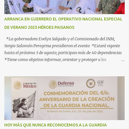
ARRANCA EN GUERRERO EL OPERATIVO NACIONAL ESPECIAL
DE VERANO 2025 HÉROES PAISANOS
*La gobernadora Evelyn Salgado y el Comisionado del INM,
Sergio Salomón Peregrina presidieron el evento *Estará vigente
hasta el próximo 3 de agosto; participan más de 40 dependencias
*Tiene como objetivo informar, orientar y proteger a los
connacionales que retornan al país *“Guerrero está listo para
recibirlos con el corazón y con los brazos abiertos”, señala la
gobernadora Acapulco, Gro., 3 de julio de 2025.- Con el objetivo de
informar, orientar y proteger durante su ingreso, estancia y
tránsito por el territorio nacional a los migrantes que retornan a
México durante esta temporada de verano, la gobernadora Evelyn
Salgado Pineda y el comisionado del Instituto Nacional de
Migración (INM), Sergio Salomón Céspedes Peregrina, dieron el
banderazo de Arranque Nacional del Operativo Especial de Verano
HOY MÁS QUE NUNCA RECONOCEMOS A LA GUARDIA
2025 Héroes Paisanos, que estará vigente hasta el próximo 3 de