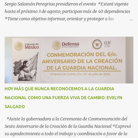
Sergio Salomón Peregrina presidieron el evento *Estará vigente
hasta el próximo 3 de agosto; participan más de 40 dependencias
*Tiene como objetivo informar, orientar y proteger a los
connacionales que retornan al país *“Guerrero está listo para
recibirlos con el corazón y con los brazos abiertos”, señala la
gobernadora Acapulco, Gro., 3 de julio de 2025.- Con el objetivo de
informar, orientar y proteger durante su ingreso, estancia y
tránsito por el territorio nacional a los migrantes que retornan a
México durante esta temporada de verano, la gobernadora Evelyn
Salgado Pineda y el comisionado del Instituto Nacional de
Migración (INM), Sergio Salomón Céspedes Peregrina, dieron el
banderazo de Arranque Nacional del Operativo Especial de Verano
HOY MÁS QUE NUNCA RECONOCEMOS A LA GUARDIA
2025 Héroes Paisanos, que estará vigente hasta el próximo 3 de
NACIONAL COMO UNA FUERZA VIVA DE CAMBIO: EVELYN
agosto y en el que participan más de 40 dependencias de los
SALGADO
diferentes órdenes de gobierno, para brindar atención ...
*Asiste la gobernadora a la Ceremonia de Conmemoración del
Sexto Aniversario de la Creación de la Guardia Nacional *Expresó
su agradecimiento a todo el trabajo y coordinación a favor de la