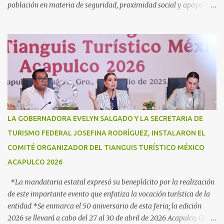
población en materia de seguridad, proximidad social y apoyo en
caso de desastres Acapulco, Gro., 3 de julio de 2025. - “Hoy más
que nunca, Guerrero reconoce a la Guardia Nacional; la reconoce
como una fuerza viva de cambio, como una realidad con uniforme,
con botas, con manos, pero sobre todo, con mucho corazón en el
territorio. Son ustedes la transformación, que no queda en
promesas, la que se juega el cuerpo por hacer Patria”, expresó la
gobernadora Evelyn Salgado Pineda, durante la Ceremonia de
Conmemoración del Sexto Aniversario de la Creación de la Guardia
Nacional, en donde también agradeció todo el trabajo y
LA GOBERNADORA EVELYN SALGADO Y LA SECRETARIA DE
coordinación a favor de la población en materia de seguridad,
TURISMO FEDERAL JOSEFINA RODRÍGUEZ, INSTALARON EL
proximidad social y apoyo en casos de desastres. “Hoy
COMITÉ ORGANIZADOR DEL TIANGUIS TURÍSTICO MÉXICO
celebramos seis años de la Guardia Nacional, celebramos a s...
ACAPULCO 2026
*La mandataria estatal expresó su beneplácito por la realización
de este importante evento que enfatiza la vocación turística de la
entidad *Se enmarca el 50 aniversario de esta feria; la edición
2026 se llevará a cabo del 27 al 30 de abril de 2026 Acapulco, Gro.,