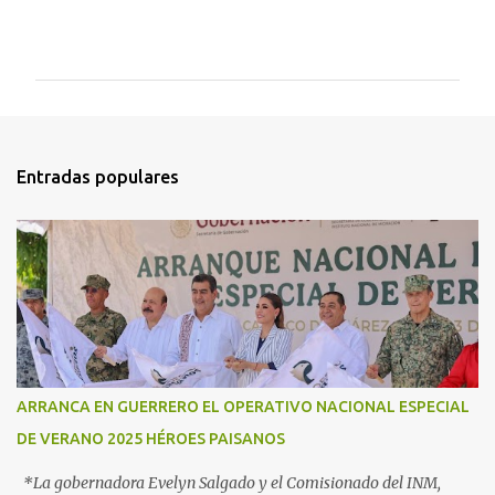
C
o
m
e
n
t
Entradas populares
a
r
i
o
s
ARRANCA EN GUERRERO EL OPERATIVO NACIONAL ESPECIAL
DE VERANO 2025 HÉROES PAISANOS
*La gobernadora Evelyn Salgado y el Comisionado del INM,