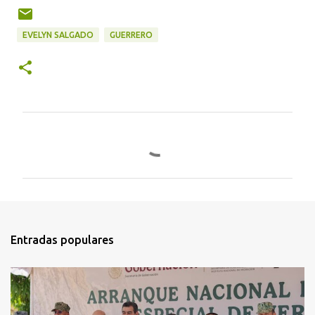
EVELYN SALGADO
GUERRERO
C
o
m
e
n
t
Entradas populares
a
r
i
o