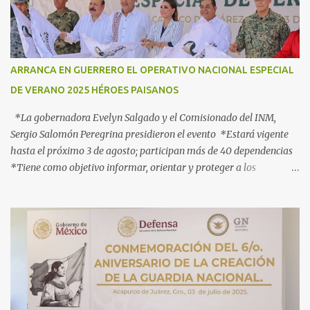
s
ARRANCA EN GUERRERO EL OPERATIVO NACIONAL ESPECIAL
DE VERANO 2025 HÉROES PAISANOS
*La gobernadora Evelyn Salgado y el Comisionado del INM,
Sergio Salomón Peregrina presidieron el evento *Estará vigente
hasta el próximo 3 de agosto; participan más de 40 dependencias
*Tiene como objetivo informar, orientar y proteger a los
connacionales que retornan al país *“Guerrero está listo para
recibirlos con el corazón y con los brazos abiertos”, señala la
gobernadora Acapulco, Gro., 3 de julio de 2025.- Con el objetivo de
informar, orientar y proteger durante su ingreso, estancia y
tránsito por el territorio nacional a los migrantes que retornan a
México durante esta temporada de verano, la gobernadora Evelyn
Salgado Pineda y el comisionado del Instituto Nacional de
Migración (INM), Sergio Salomón Céspedes Peregrina, dieron el