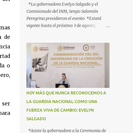
*La gobernadora Evelyn Salgado y el
Comisionado del INM, Sergio Salomón
Peregrina presidieron el evento *Estará
vigente hasta el próximo 3 de agosto;
rmas
participan más de 40 dependencias *Tiene
n de
como objetivo informar, orientar y proteger
ncia
a los connacionales que retornan al país
*“Guerrero está listo para recibirlos con el
ertad
corazón y con los brazos abiertos”, señala la
da o
gobernadora Acapulco, Gro., 3 de julio de
ero,
2025.- Con el objetivo de informar, orientar
y proteger durante su ingreso, estancia y
tránsito por el territorio nacional a los
HOY MÁS QUE NUNCA RECONOCEMOS A
migrantes que retornan a México durante
LA GUARDIA NACIONAL COMO UNA
 ser
esta temporada de verano, la gobernadora
FUERZA VIVA DE CAMBIO: EVELYN
Evelyn Salgado Pineda y el comisionado del
para
Instituto Nacional de Migración (INM),
SALGADO
Sergio Salomón Céspedes Peregrina, dieron
*Asiste la gobernadora a la Ceremonia de
el banderazo de Arranque Nacional del