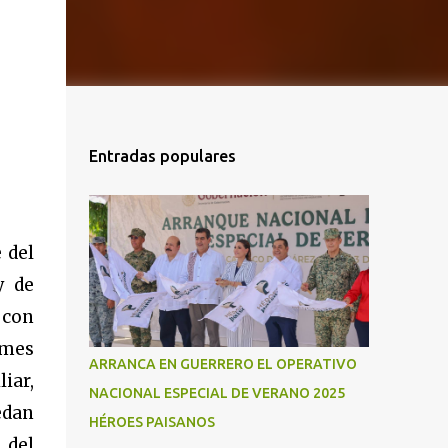
Entradas populares
 del
y de
 con
rmes
ARRANCA EN GUERRERO EL OPERATIVO
iar,
NACIONAL ESPECIAL DE VERANO 2025
edan
HÉROES PAISANOS
 del