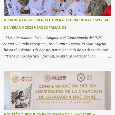
s
ARRANCA EN GUERRERO EL OPERATIVO NACIONAL ESPECIAL
DE VERANO 2025 HÉROES PAISANOS
*La gobernadora Evelyn Salgado y el Comisionado del INM,
Sergio Salomón Peregrina presidieron el evento *Estará vigente
hasta el próximo 3 de agosto; participan más de 40 dependencias
*Tiene como objetivo informar, orientar y proteger a los
connacionales que retornan al país *“Guerrero está listo para
recibirlos con el corazón y con los brazos abiertos”, señala la
gobernadora Acapulco, Gro., 3 de julio de 2025.- Con el objetivo de
informar, orientar y proteger durante su ingreso, estancia y
tránsito por el territorio nacional a los migrantes que retornan a
México durante esta temporada de verano, la gobernadora Evelyn
Salgado Pineda y el comisionado del Instituto Nacional de
Migración (INM), Sergio Salomón Céspedes Peregrina, dieron el
banderazo de Arranque Nacional del Operativo Especial de Verano
HOY MÁS QUE NUNCA RECONOCEMOS A LA GUARDIA