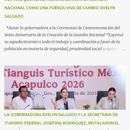
2025 Héroes Paisanos, que estará vigente hasta el próximo 3 de
NACIONAL COMO UNA FUERZA VIVA DE CAMBIO: EVELYN
agosto y en el que participan más de 40 dependencias de los
SALGADO
diferentes órdenes de gobierno, para brindar atención ...
*Asiste la gobernadora a la Ceremonia de Conmemoración del
Sexto Aniversario de la Creación de la Guardia Nacional *Expresó
su agradecimiento a todo el trabajo y coordinación a favor de la
población en materia de seguridad, proximidad social y apoyo en
caso de desastres Acapulco, Gro., 3 de julio de 2025. - “Hoy más
que nunca, Guerrero reconoce a la Guardia Nacional; la reconoce
como una fuerza viva de cambio, como una realidad con uniforme,
con botas, con manos, pero sobre todo, con mucho corazón en el
territorio. Son ustedes la transformación, que no queda en
promesas, la que se juega el cuerpo por hacer Patria”, expresó la
gobernadora Evelyn Salgado Pineda, durante la Ceremonia de
Conmemoración del Sexto Aniversario de la Creación de la Guardia
Nacional, en donde también agradeció todo el trabajo y
LA GOBERNADORA EVELYN SALGADO Y LA SECRETARIA DE
coordinación a favor de la población en materia de seguridad,
TURISMO FEDERAL JOSEFINA RODRÍGUEZ, INSTALARON EL
proximidad social y apoyo en casos de desastres. “Hoy