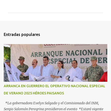
o
m
e
n
t
Entradas populares
a
r
i
o
s
ARRANCA EN GUERRERO EL OPERATIVO NACIONAL ESPECIAL
DE VERANO 2025 HÉROES PAISANOS
*La gobernadora Evelyn Salgado y el Comisionado del INM,
Sergio Salomón Peregrina presidieron el evento *Estará vigente