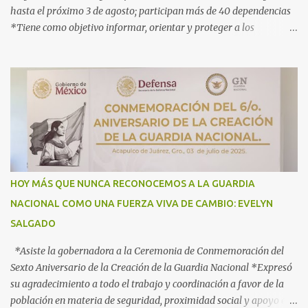
hasta el próximo 3 de agosto; participan más de 40 dependencias
*Tiene como objetivo informar, orientar y proteger a los
connacionales que retornan al país *“Guerrero está listo para
recibirlos con el corazón y con los brazos abiertos”, señala la
gobernadora Acapulco, Gro., 3 de julio de 2025.- Con el objetivo de
informar, orientar y proteger durante su ingreso, estancia y
tránsito por el territorio nacional a los migrantes que retornan a
México durante esta temporada de verano, la gobernadora Evelyn
Salgado Pineda y el comisionado del Instituto Nacional de
Migración (INM), Sergio Salomón Céspedes Peregrina, dieron el
banderazo de Arranque Nacional del Operativo Especial de Verano
HOY MÁS QUE NUNCA RECONOCEMOS A LA GUARDIA
2025 Héroes Paisanos, que estará vigente hasta el próximo 3 de
NACIONAL COMO UNA FUERZA VIVA DE CAMBIO: EVELYN
agosto y en el que participan más de 40 dependencias de los
SALGADO
diferentes órdenes de gobierno, para brindar atención ...
*Asiste la gobernadora a la Ceremonia de Conmemoración del
Sexto Aniversario de la Creación de la Guardia Nacional *Expresó
su agradecimiento a todo el trabajo y coordinación a favor de la
población en materia de seguridad, proximidad social y apoyo en