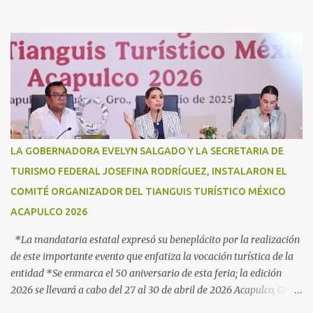
caso de desastres Acapulco, Gro., 3 de julio de 2025. - “Hoy más
que nunca, Guerrero reconoce a la Guardia Nacional; la reconoce
como una fuerza viva de cambio, como una realidad con uniforme,
con botas, con manos, pero sobre todo, con mucho corazón en el
territorio. Son ustedes la transformación, que no queda en
promesas, la que se juega el cuerpo por hacer Patria”, expresó la
gobernadora Evelyn Salgado Pineda, durante la Ceremonia de
Conmemoración del Sexto Aniversario de la Creación de la Guardia
Nacional, en donde también agradeció todo el trabajo y
LA GOBERNADORA EVELYN SALGADO Y LA SECRETARIA DE
coordinación a favor de la población en materia de seguridad,
TURISMO FEDERAL JOSEFINA RODRÍGUEZ, INSTALARON EL
proximidad social y apoyo en casos de desastres. “Hoy
COMITÉ ORGANIZADOR DEL TIANGUIS TURÍSTICO MÉXICO
celebramos seis años de la Guardia Nacional, celebramos a s...
ACAPULCO 2026
*La mandataria estatal expresó su beneplácito por la realización
de este importante evento que enfatiza la vocación turística de la
entidad *Se enmarca el 50 aniversario de esta feria; la edición
2026 se llevará a cabo del 27 al 30 de abril de 2026 Acapulco, Gro.,
3 de julio de 2025.- Como parte de los preparativos para la