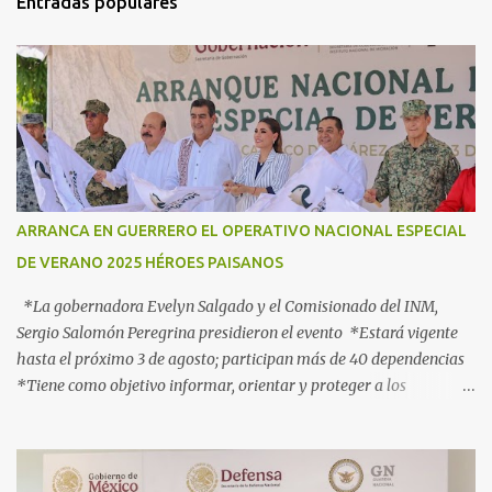
Entradas populares
a
r
i
o
s
ARRANCA EN GUERRERO EL OPERATIVO NACIONAL ESPECIAL
DE VERANO 2025 HÉROES PAISANOS
*La gobernadora Evelyn Salgado y el Comisionado del INM,
Sergio Salomón Peregrina presidieron el evento *Estará vigente
hasta el próximo 3 de agosto; participan más de 40 dependencias
*Tiene como objetivo informar, orientar y proteger a los
connacionales que retornan al país *“Guerrero está listo para
recibirlos con el corazón y con los brazos abiertos”, señala la
gobernadora Acapulco, Gro., 3 de julio de 2025.- Con el objetivo de
informar, orientar y proteger durante su ingreso, estancia y