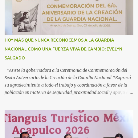
tránsito por el territorio nacional a los migrantes que retornan a
México durante esta temporada de verano, la gobernadora Evelyn
Salgado Pineda y el comisionado del Instituto Nacional de
Migración (INM), Sergio Salomón Céspedes Peregrina, dieron el
banderazo de Arranque Nacional del Operativo Especial de Verano
HOY MÁS QUE NUNCA RECONOCEMOS A LA GUARDIA
2025 Héroes Paisanos, que estará vigente hasta el próximo 3 de
NACIONAL COMO UNA FUERZA VIVA DE CAMBIO: EVELYN
agosto y en el que participan más de 40 dependencias de los
SALGADO
diferentes órdenes de gobierno, para brindar atención ...
*Asiste la gobernadora a la Ceremonia de Conmemoración del
Sexto Aniversario de la Creación de la Guardia Nacional *Expresó
su agradecimiento a todo el trabajo y coordinación a favor de la
población en materia de seguridad, proximidad social y apoyo en
caso de desastres Acapulco, Gro., 3 de julio de 2025. - “Hoy más
que nunca, Guerrero reconoce a la Guardia Nacional; la reconoce
como una fuerza viva de cambio, como una realidad con uniforme,
con botas, con manos, pero sobre todo, con mucho corazón en el
territorio. Son ustedes la transformación, que no queda en
promesas, la que se juega el cuerpo por hacer Patria”, expresó la