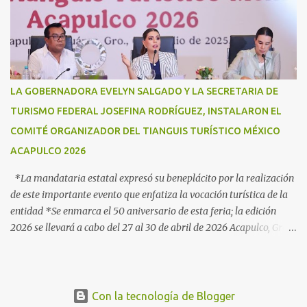
con botas, con manos, pero sobre todo, con mucho corazón en el
territorio. Son ustedes la transformación, que no queda en
promesas, la que se juega el cuerpo por hacer Patria”, expresó la
gobernadora Evelyn Salgado Pineda, durante la Ceremonia de
Conmemoración del Sexto Aniversario de la Creación de la Guardia
Nacional, en donde también agradeció todo el trabajo y
LA GOBERNADORA EVELYN SALGADO Y LA SECRETARIA DE
coordinación a favor de la población en materia de seguridad,
TURISMO FEDERAL JOSEFINA RODRÍGUEZ, INSTALARON EL
proximidad social y apoyo en casos de desastres. “Hoy
COMITÉ ORGANIZADOR DEL TIANGUIS TURÍSTICO MÉXICO
celebramos seis años de la Guardia Nacional, celebramos a s...
ACAPULCO 2026
*La mandataria estatal expresó su beneplácito por la realización
de este importante evento que enfatiza la vocación turística de la
entidad *Se enmarca el 50 aniversario de esta feria; la edición
2026 se llevará a cabo del 27 al 30 de abril de 2026 Acapulco, Gro.,
3 de julio de 2025.- Como parte de los preparativos para la
realización del 50 aniversario del evento de promoción turística
más importante del país, la gobernadora Evelyn Salgado Pineda
participó en la Instalación del Comité Organizador para el
Con la tecnología de Blogger