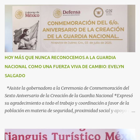
recibirlos con el corazón y con los brazos abiertos”, señala la
gobernadora Acapulco, Gro., 3 de julio de 2025.- Con el objetivo de
informar, orientar y proteger durante su ingreso, estancia y
tránsito por el territorio nacional a los migrantes que retornan a
México durante esta temporada de verano, la gobernadora Evelyn
Salgado Pineda y el comisionado del Instituto Nacional de
Migración (INM), Sergio Salomón Céspedes Peregrina, dieron el
banderazo de Arranque Nacional del Operativo Especial de Verano
HOY MÁS QUE NUNCA RECONOCEMOS A LA GUARDIA
2025 Héroes Paisanos, que estará vigente hasta el próximo 3 de
NACIONAL COMO UNA FUERZA VIVA DE CAMBIO: EVELYN
agosto y en el que participan más de 40 dependencias de los
SALGADO
diferentes órdenes de gobierno, para brindar atención ...
*Asiste la gobernadora a la Ceremonia de Conmemoración del
Sexto Aniversario de la Creación de la Guardia Nacional *Expresó
su agradecimiento a todo el trabajo y coordinación a favor de la
población en materia de seguridad, proximidad social y apoyo en
caso de desastres Acapulco, Gro., 3 de julio de 2025. - “Hoy más
que nunca, Guerrero reconoce a la Guardia Nacional; la reconoce
como una fuerza viva de cambio, como una realidad con uniforme,