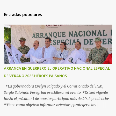
n
t
Entradas populares
a
r
i
o
s
ARRANCA EN GUERRERO EL OPERATIVO NACIONAL ESPECIAL
DE VERANO 2025 HÉROES PAISANOS
*La gobernadora Evelyn Salgado y el Comisionado del INM,
Sergio Salomón Peregrina presidieron el evento *Estará vigente
hasta el próximo 3 de agosto; participan más de 40 dependencias
*Tiene como objetivo informar, orientar y proteger a los
connacionales que retornan al país *“Guerrero está listo para