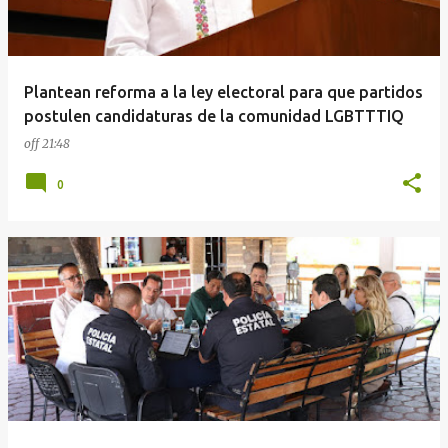
a
d
a
Plantean reforma a la ley electoral para que partidos
s
postulen candidaturas de la comunidad LGBTTTIQ
off
21:48
0