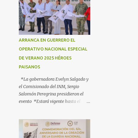
ARRANCA EN GUERRERO EL
OPERATIVO NACIONAL ESPECIAL
DE VERANO 2025 HÉROES
PAISANOS
*La gobernadora Evelyn Salgado y
el Comisionado del INM, Sergio
Salomón Peregrina presidieron el
evento *Estará vigente hasta el
próximo 3 de agosto; participan más
de 40 dependencias *Tiene como
objetivo informar, orientar y
proteger a los connacionales que