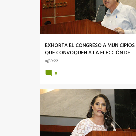
t
r
a
d
a
EXHORTA EL CONGRESO A MUNICIPIOS
s
QUE CONVOQUEN A LA ELECCIÓN DE
COMISARÍAS
off
0:22
0
CONGRESO
MUJERES