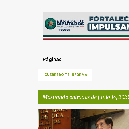
Páginas
GUERRERO TE INFORMA
Mostrando entradas de junio 14, 202
E
CONGRESO
n