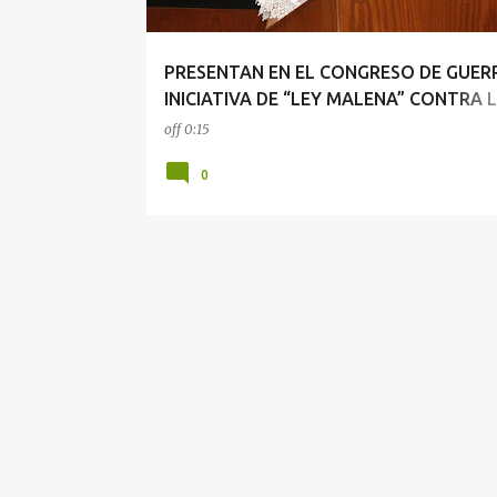
PRESENTAN EN EL CONGRESO DE GUER
INICIATIVA DE “LEY MALENA” CONTRA 
VIOLENCIA ÁCIDA
off
0:15
0