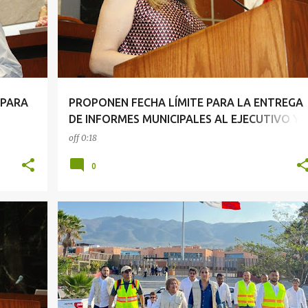
 PARA
PROPONEN FECHA LÍMITE PARA LA ENTREGA
DE INFORMES MUNICIPALES AL EJECUTIVO Y
LEGISLATIVO
off
0:18
0
GUERRERO