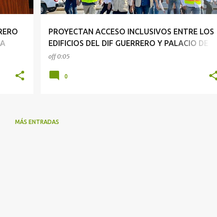
RERO
PROYECTAN ACCESO INCLUSIVOS ENTRE LOS
LA
EDIFICIOS DEL DIF GUERRERO Y PALACIO DE
GOBIERNO
off
0:05
0
MÁS ENTRADAS