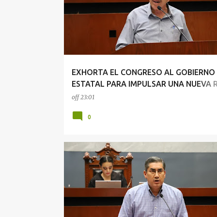
t
r
a
d
a
EXHORTA EL CONGRESO AL GOBIERNO
s
ESTATAL PARA IMPULSAR UNA NUEVA 
TURÍSTICA EN LA ZONA NORTE
off
23:01
0
CONGRESO