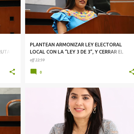
PLANTEAN ARMONIZAR LEY ELECTORAL
RUTA
LOCAL CON LA “LEY 3 DE 3”, Y CERRAR EL
PASO A CANDIDATOS VIOLENTOS
off
22:59
0
CONGRESO