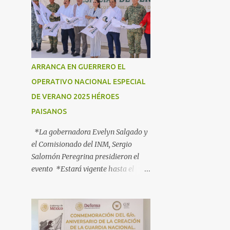
ARRANCA EN GUERRERO EL
OPERATIVO NACIONAL ESPECIAL
DE VERANO 2025 HÉROES
PAISANOS
*La gobernadora Evelyn Salgado y
el Comisionado del INM, Sergio
Salomón Peregrina presidieron el
evento *Estará vigente hasta el
próximo 3 de agosto; participan más
de 40 dependencias *Tiene como
objetivo informar, orientar y
proteger a los connacionales que