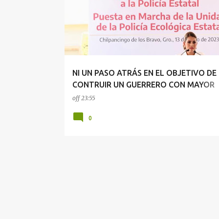
t
r
a
d
a
NI UN PASO ATRÁS EN EL OBJETIVO DE
s
CONTRUIR UN GUERRERO CON MAYOR
SEGURIDAD Y BIENESTAR PARA TODOS:
off
23:55
EVELYN SALGADO
0