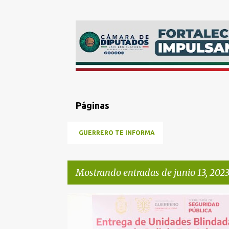
Páginas
GUERRERO TE INFORMA
Mostrando entradas de junio 13, 202
E
EVELYN SALGADO
GUERRERO
SEGURIDAD
n