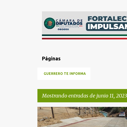
Páginas
GUERRERO TE INFORMA
Mostrando entradas de junio 11, 2023
E
GUERRERO
n