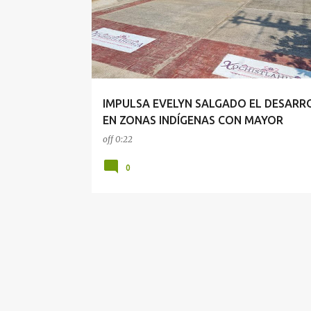
t
r
a
d
a
IMPULSA EVELYN SALGADO EL DESARR
s
EN ZONAS INDÍGENAS CON MAYOR
MARGINACIÓN EN GUERRERO
off
0:22
0