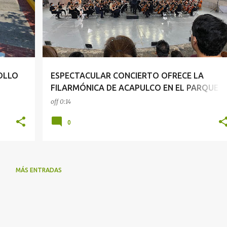
OLLO
ESPECTACULAR CONCIERTO OFRECE LA
FILARMÓNICA DE ACAPULCO EN EL PARQUE
PAPAGAYO
off
0:14
0
MÁS ENTRADAS