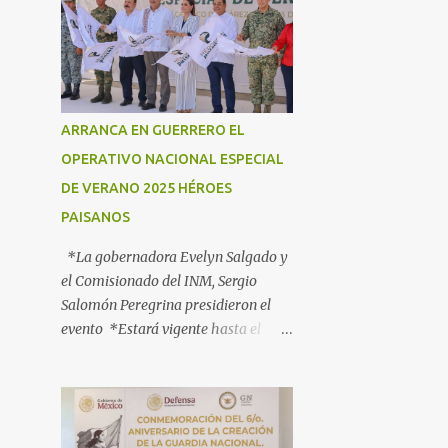
ARRANCA EN GUERRERO EL
OPERATIVO NACIONAL ESPECIAL
DE VERANO 2025 HÉROES
PAISANOS
*La gobernadora Evelyn Salgado y
el Comisionado del INM, Sergio
Salomón Peregrina presidieron el
evento *Estará vigente hasta el
próximo 3 de agosto; participan más
de 40 dependencias *Tiene como
objetivo informar, orientar y
proteger a los connacionales que