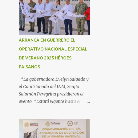
ARRANCA EN GUERRERO EL
OPERATIVO NACIONAL ESPECIAL
DE VERANO 2025 HÉROES
PAISANOS
*La gobernadora Evelyn Salgado y
el Comisionado del INM, Sergio
Salomón Peregrina presidieron el
evento *Estará vigente hasta el
próximo 3 de agosto; participan más
de 40 dependencias *Tiene como
objetivo informar, orientar y
proteger a los connacionales que