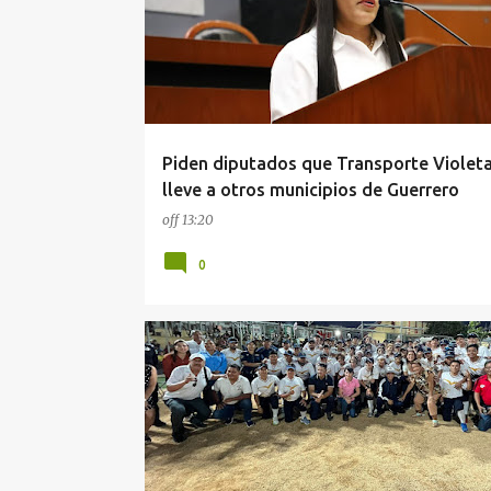
t
r
a
d
a
Piden diputados que Transporte Violeta
s
lleve a otros municipios de Guerrero
off
13:20
0
ACAPULCO
DEPORTES
GUERRERO