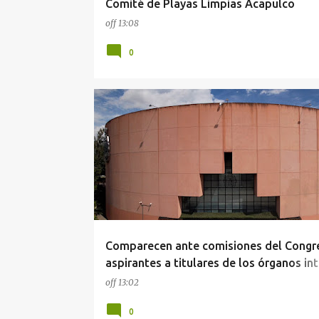
Comité de Playas Limpias Acapulco
off
13:08
0
CONGRESO
GUERRERO
Comparecen ante comisiones del Congr
aspirantes a titulares de los órganos in
de control
off
13:02
0