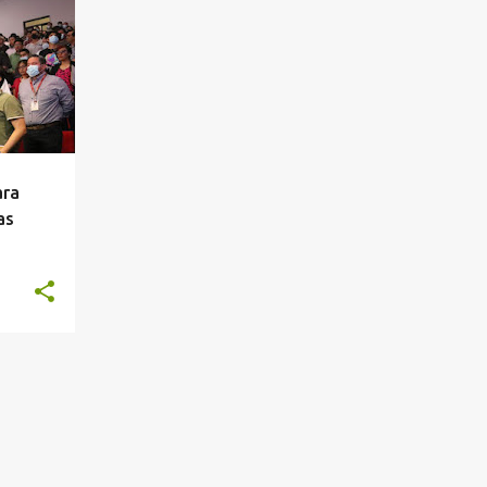
ara
as