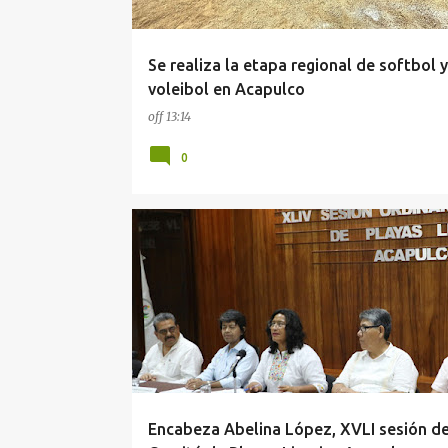
Se realiza la etapa regional de softbol y
voleibol en Acapulco
off
13:14
0
ACAPULCO
SALUD
Encabeza Abelina López, XVLI sesión de