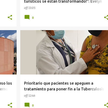
turísticos se están transformando!": Evelyn
Salgado
off
13:05
0
ACAPULCO
SALUD
eso los
Prioritario que pacientes se apeguen a
ternos
tratamiento para poner fin a la Tuberculosis:
SSG
off
12:46
0