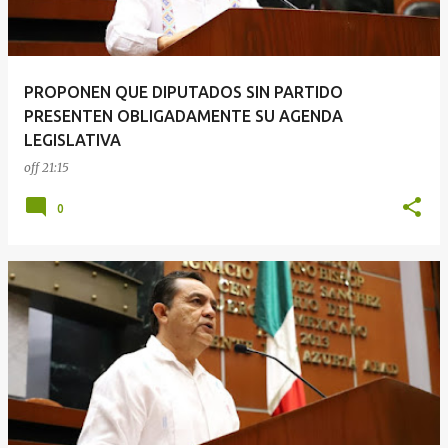
a
d
a
PROPONEN QUE DIPUTADOS SIN PARTIDO
s
PRESENTEN OBLIGADAMENTE SU AGENDA
LEGISLATIVA
off
21:15
0