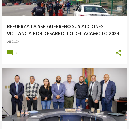
a
d
a
REFUERZA LA SSP GUERRERO SUS ACCIONES
s
VIGILANCIA POR DESARROLLO DEL ACAMOTO 2023
off
13:17
0