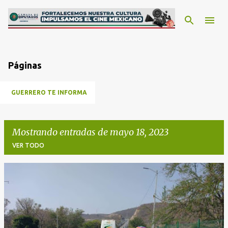
Ir al contenido principal
Páginas
GUERRERO TE INFORMA
Mostrando entradas de mayo 18, 2023
VER TODO
E
n
t
r