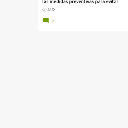
las medidas preventivas para evitar
enfermedades por la temporada de cal
off
13:15
0