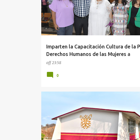
t
r
a
d
a
Imparten la Capacitación Cultura de la 
s
Derechos Humanos de las Mujeres a
funcionarios estatales
off
23:58
0
EVELYN SALGADO
GUERRERO