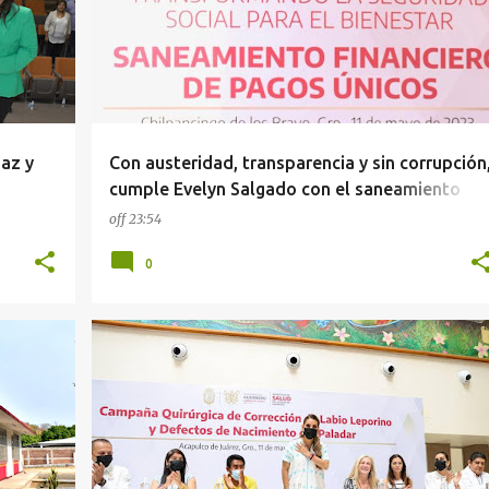
Paz y
Con austeridad, transparencia y sin corrupción
cumple Evelyn Salgado con el saneamiento
financiero del ISSSPEG
off
23:54
0
EVELYN SALGADO
GUERRERO
SALUD