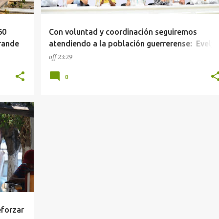
60
Con voluntad y coordinación seguiremos
rande
atendiendo a la población guerrerense: Evely
Salgado
off
23:29
0
eforzar